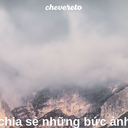
chia sẻ những bức ản