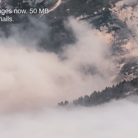
mages now. 50 MB
ails.