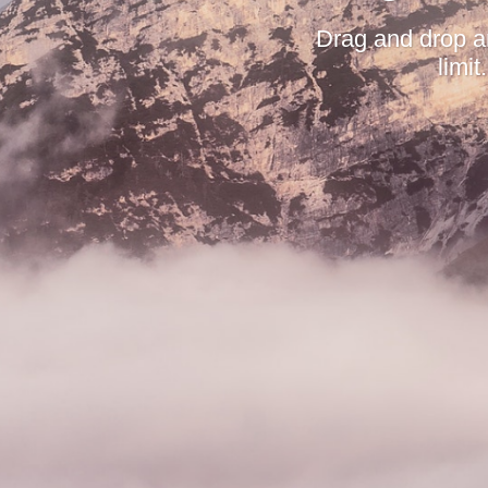
Drag and drop a
limi