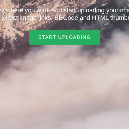
nywhere you want and start uploading your i
t. Direct image links, BBCode and HTML thumbn
START UPLOADING